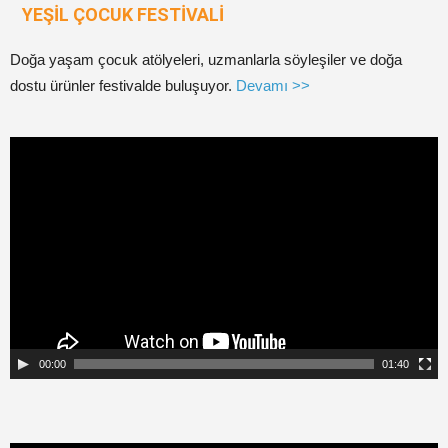
YEŞİL ÇOCUK FESTİVALİ
Doğa yaşam çocuk atölyeleri, uzmanlarla söyleşiler ve doğa
dostu ürünler festivalde buluşuyor.
Devamı >>
Video
oynatıcı
00:00
01:40