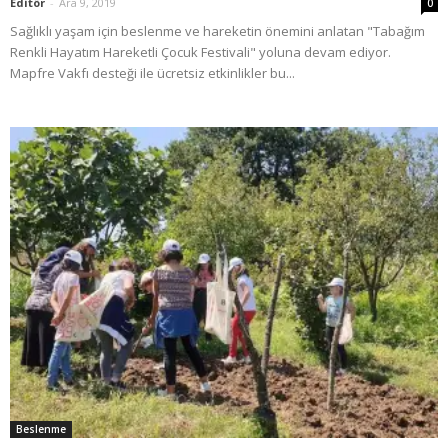
Editör
-
Ara 9, 2019
0
Sağlıklı yaşam için beslenme ve hareketin önemini anlatan "Tabağım
Renkli Hayatım Hareketli Çocuk Festivali" yoluna devam ediyor.
Mapfre Vakfı desteği ile ücretsiz etkinlikler bu...
Beslenme