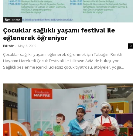
Beslenme
Çocuklar sağlıklı yaşamı festival ile
eğlenerek öğreniyor
Editör
-
May 3, 2019
0
Çocuklar sağlıklı yaşamı eğlenerek öğrenmek için Tabağım Renkli
Hayatım Hareketli Çocuk Festivali ile Hilltown AVM'de buluşuyor.
Sağlıklı beslenme içerikli ücretsiz çocuk tiyatrosu, atölyeler, yoga...