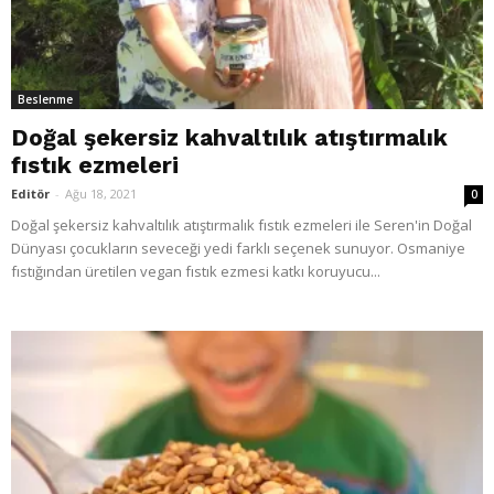
Beslenme
Doğal şekersiz kahvaltılık atıştırmalık
fıstık ezmeleri
Editör
-
Ağu 18, 2021
0
Doğal şekersiz kahvaltılık atıştırmalık fıstık ezmeleri ile Seren'in Doğal
Dünyası çocukların seveceği yedi farklı seçenek sunuyor. Osmaniye
fıstığından üretilen vegan fıstık ezmesi katkı koruyucu...