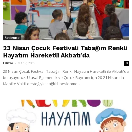
Beslenme
23 Nisan Çocuk Festivali Tabağım Renkli
Hayatım Hareketli Akbatı’da
Editör
-
Nis 17, 2019
0
23 Nisan Çocuk Festivali Tabağım Renkli Hayatım Hareketli ile Akbatı'da
buluşuyoruz. Ulusal Egemenlik ve Çocuk Bayramı için 20-21 Nisan'da
Mapfre Vakfı desteğiyle sağlıklı beslenme...