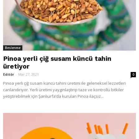
Beslenme
Pinoa yerli çiğ susam küncü tahin
üretiyor
Editör
-
Mar 27, 2021
0
Pinoa yerli çiğ susam küncü tahini üretimi ile geleneksel lezzetleri
canlandırıyor. Yerli üretimi yaygınlaştırıp taze ve kontrollü bitkiler
yetiştirebilmek için Şanlıurfa’da kurulan Pinoa ilaçsız...