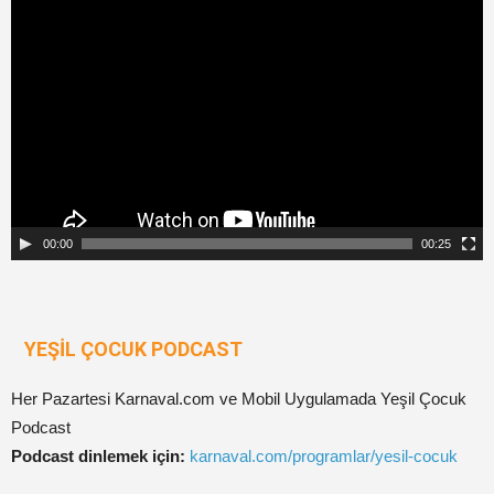
Video
oynatıcı
00:00
00:25
YEŞİL ÇOCUK PODCAST
Her Pazartesi Karnaval.com ve Mobil Uygulamada Yeşil Çocuk
Podcast
Podcast dinlemek için:
karnaval.com/programlar/yesil-cocuk